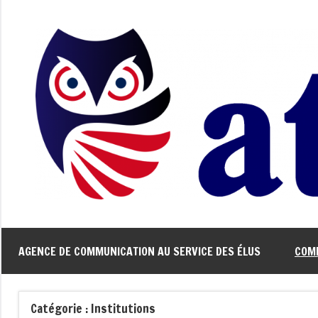
Aller
au
contenu
Athenactu
L'oeil
politique
AGENCE DE COMMUNICATION AU SERVICE DES ÉLUS
COMM
Catégorie :
Institutions