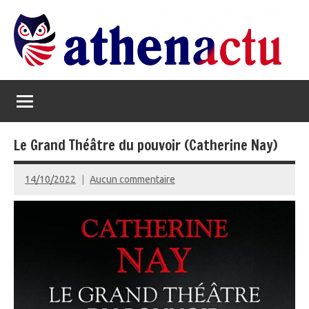
Aller
au
contenu
Athenactu
L'oeil
politique
Le Grand Théâtre du pouvoir (Catherine Nay)
14/10/2022
Aucun commentaire
admin