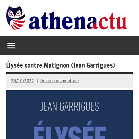
Aller
au
contenu
Athenactu
L'oeil
politique
Élysée contre Matignon (Jean Garrigues)
26/10/2022
Aucun commentaire
admin